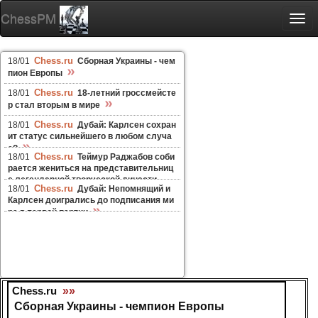
ChessPM
Togg
navi
Chess.ru
18/01
Сборная Украины - чем
»
пион Европы
Chess.ru
18/01
18-летний гроссмейсте
»
р стал вторым в мире
Chess.ru
18/01
Дубай: Карлсен сохран
ит статус сильнейшего в любом случа
»
е?
Chess.ru
18/01
Теймур Раджабов соби
рается жениться на представительниц
е легендарной творческой династи
»
Chess.ru
18/01
Дубай: Непомнящий и
и
Карлсен доигрались до подписания ми
»
ра в первой партии
Chess.ru
»»
Сборная Украины - чемпион Европы