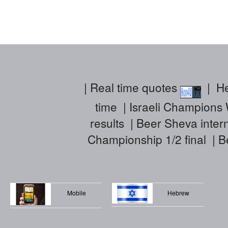
|
Real time quotes
|
He
time
|
Israeli Champions 
results
|
Beer Sheva intern
Championship 1/2 final
|
B
Mobile
Hebrew