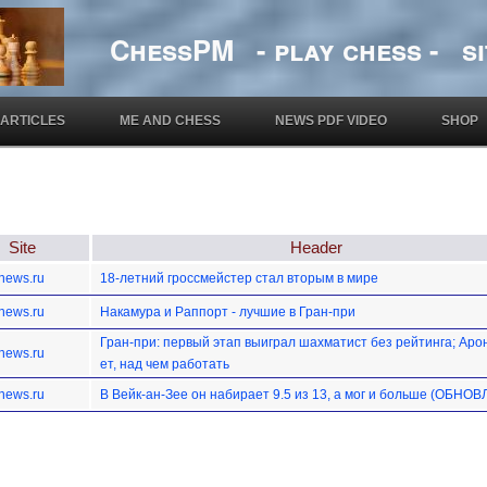
ChessPM - play chess - si
ARTICLES
ME AND CHESS
NEWS PDF VIDEO
SHOP
Site
Header
news.ru
18-летний гроссмейстер стал вторым в мире
news.ru
Накамура и Раппорт - лучшие в Гран-при
Гран-при: первый этап выиграл шахматист без рейтинга; Аро
news.ru
ет, над чем работать
news.ru
В Вейк-ан-Зее он набирает 9.5 из 13, а мог и больше (ОБНО