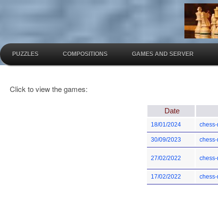
PUZZLES
COMPOSITIONS
GAMES AND SERVER
Click to view the games:
Date
18/01/2024
chess-
30/09/2023
chess-
27/02/2022
chess-
17/02/2022
chess-