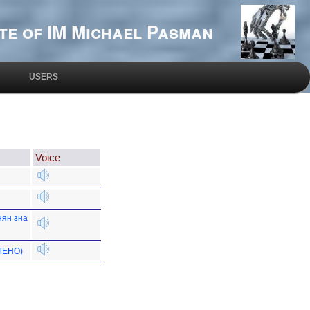
te of IM Michael Pasman
USERS
Voice
нян зна
ВЛЕНО)