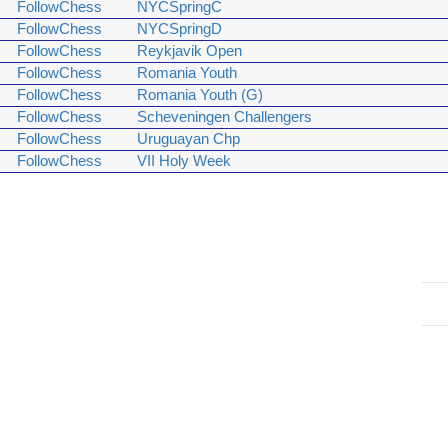
FollowChess
NYCSpringC
FollowChess
NYCSpringD
FollowChess
Reykjavik Open
FollowChess
Romania Youth
FollowChess
Romania Youth (G)
FollowChess
Scheveningen Challengers
FollowChess
Uruguayan Chp
FollowChess
VII Holy Week