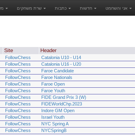
אני והשחמט
חדשות
כתבות
שרת משחקים
משחקים
Site
Header
FollowChess
Catalonia U10 - U14
FollowChess
Catalonia U16 - U20
FollowChess
Faroe Candidate
FollowChess
Faroe Nationals
FollowChess
Faroe Open
FollowChess
Faroe Youth
FollowChess
FIDE Grand Prix 3 (W)
FollowChess
FIDEWorldChp.2023
FollowChess
Indore GM Open
FollowChess
Israel Youth
FollowChess
NYC Spring A
FollowChess
NYCSpringB