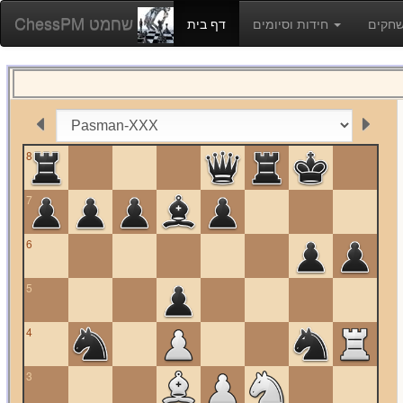
ChessPM שחמט
חידות וסיומים
דף בית