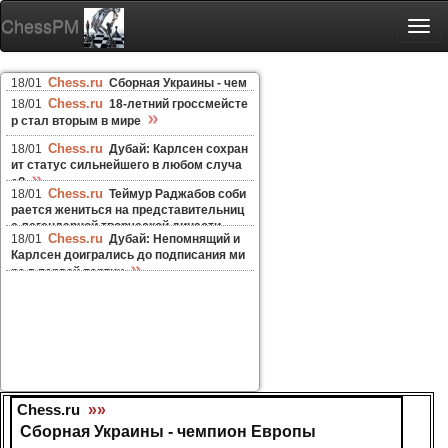
ChessPM
Togg
navi
Chess.ru
18/01
Сборная Украины - чем
Chess.ru
18/01
18-летний гроссмейсте
»
пион Европы
»
р стал вторым в мире
Chess.ru
18/01
Дубай: Карлсен сохран
ит статус сильнейшего в любом случа
»
е?
Chess.ru
18/01
Теймур Раджабов соби
рается жениться на представительниц
е легендарной творческой династи
»
Chess.ru
18/01
Дубай: Непомнящий и
и
Карлсен доигрались до подписания ми
»
ра в первой партии
Chess.ru
»»
Сборная Украины - чемпион Европы